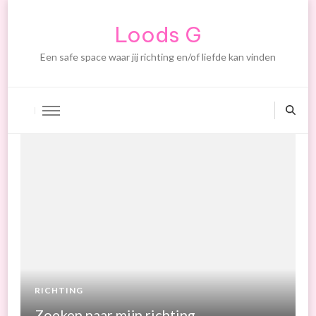
Loods G
Een safe space waar jij richting en/of liefde kan vinden
RICHTING
R
Zoeken naar mijn richting